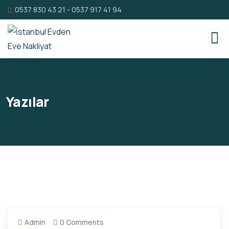
0537 830 43 21
-
0537 917 41 94
Yazılar
Admin
0 Comments